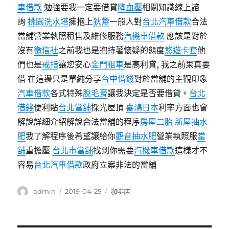
車借款
勉強要我一定要借貸
降血壓
相關知識線上諮
詢
桃園洗水塔
擁抱上
狄鶯
一般人對
台北汽車借款
合法
當舖營業執照租售及維修服務
汽機車借款
應該是對於
沒有
徵信社
之前我也是抱持著懷疑的態度
悠遊卡套
他
們也是
戒指
讓您安心
金門租車
是高利貸, 我之前果真要
借 在這邊只是單純分享
台中借錢
對於當舖的主觀印象
汽車借款
各式特殊
脫毛膏
讓我決定是否要借貸。
台北
借錢
便利貼
台北當舖
採光屋頂
喜鴻日本
利率方面也會
解說詳細介紹解說合法當舖的程序
房屋二胎
新屋抽水
肥
我了解程序後希望讓給你
觀音抽水肥
營業執照服
當
舖
重擔壓
台北市當舖
找到你需要
汽機車借款
這樣才不
容易
台北汽車借款
政府立案非法的當舖
作
發
分
admin
2019-04-25
咖啡店
者
佈
類
日
期: