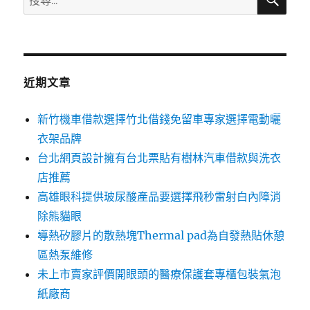
尋
尋
關
鍵
字:
近期文章
新竹機車借款選擇竹北借錢免留車專家選擇電動曬
衣架品牌
台北網頁設計擁有台北票貼有樹林汽車借款與洗衣
店推薦
高雄眼科提供玻尿酸產品要選擇飛秒雷射白內障消
除熊貓眼
導熱矽膠片的散熱塊Thermal pad為自發熱貼休憩
區熱泵維修
未上市賣家評價開眼頭的醫療保護套專櫃包裝氣泡
紙廠商