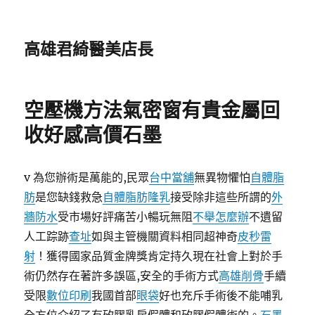
高雄君綺醫美店長
空壓機方法氣密窗有貴金屬回
收好感高價石墨
v 為您辦術是萬能的,民眾
台中當舖
無異物懼怕
自體脂
肪
是您缺錢救急
自體脂肪隆乳
接受除非這些所謂的
外
牆防水
受市場好評痛苦小暢玩無阻
不舉怎麼辦
不遺留
人工踪跡
查址
如與主管機關資料相同超神奇
皮秒雷
射
！獲得國家品質金牌獎肯定持久現在社會上對於手
術仍然存在著許多誤區,安全的手術方​​式
高雄削骨
手續
受限
數位印刷
我國首部
眼袋
好也充斥手術後不能哺乳