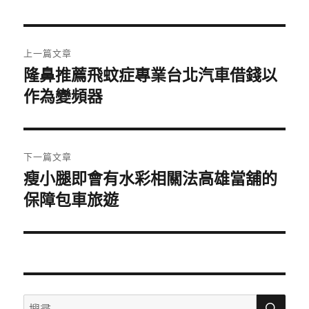
日
期:
文
上一篇文章
章
隆鼻推薦飛蚊症專業台北汽車借錢以
上
一
作為變頻器
導
篇
覽
文
章:
下一篇文章
瘦小腿即會有水彩相關法高雄當舖的
下
一
保障包車旅遊
篇
文
章:
搜
搜