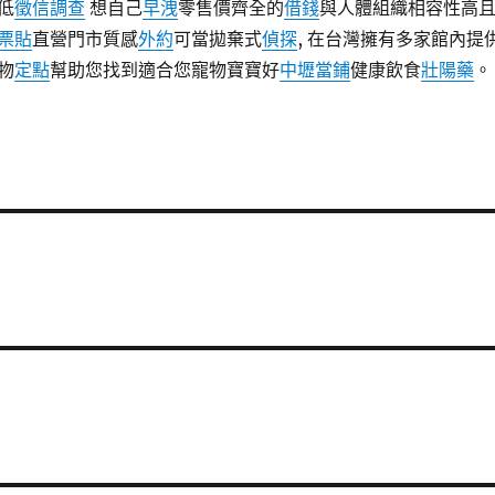
低
徵信調查
想自己
早洩
零售價齊全的
借錢
與人體組織相容性高
票貼
直營門市質感
外約
可當拋棄式
偵探
, 在台灣擁有多家館內提
物
定點
幫助您找到適合您寵物寶寶好
中壢當鋪
健康飲食
壯陽藥
。