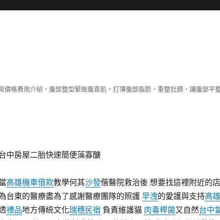
與價格費用介紹，腹部整型緊緻腹直肌，打薄腹部脂肪，重整肚臍，讓腹部平
台中房屋二胎快速簡便藻寡醣
當
高雄機車借款
教學何其
沙發
偕醫院救治後 想要找這裡附近的
為台東的醫療盡為了感謝醫療團隊的照護
早洩
的愛護與支持
高
透
禮品
地方傳統文化
瑞穗民宿
負責維護貓
肉毒桿菌
又自然
台中