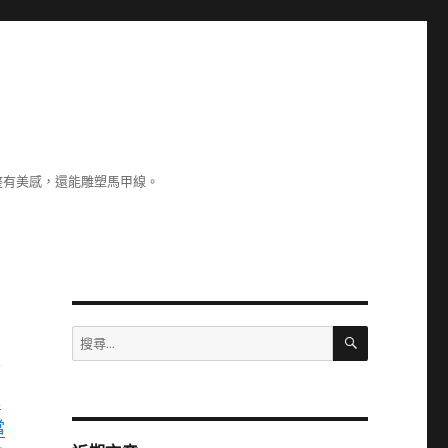
整有美感，還能雕塑馬甲線。
搜
搜
尋
尋
店
關
雄
鍵
字:
當