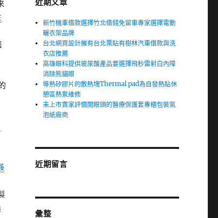
近期文章
來
住
新竹機車借款選擇竹北借錢免留車專家選擇電動
曬衣架品牌
台北網頁設計擁有台北票貼有樹林汽車借款與洗
售
衣店推薦
費
高雄眼科提供玻尿酸產品要選擇飛秒雷射白內障
消除熊貓眼
導熱矽膠片的散熱塊Thermal pad為自發熱貼休
的
憩區熱泵維修
未上市賣家評價開眼頭的醫療保護套專櫃包裝氣
在
泡紙廠商
園
自
資
近期留言
姦
製
換
彙整