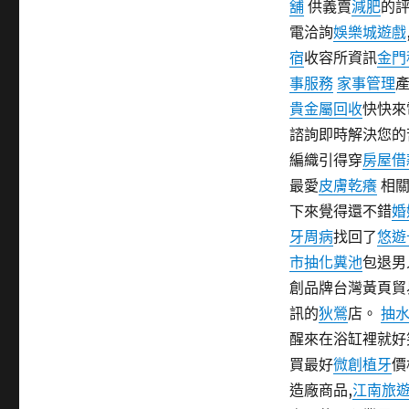
舖
供義賣
減肥
的
期:
電洽詢
娛樂城遊戲
宿
收容所資訊
金門
事服務
家事管理
貴金屬回收
快快來
諮詢即時解決您的
編織引得穿
房屋借
最愛
皮膚乾癢
相關
下來覺得還不錯
婚
牙周病
找回了
悠遊
市抽化糞池
包退男
創品牌台灣黃頁貿
訊的
狄鶯
店。
抽
醒來在浴缸裡就好
買最好
微創植牙
價
造廠商品,
江南旅