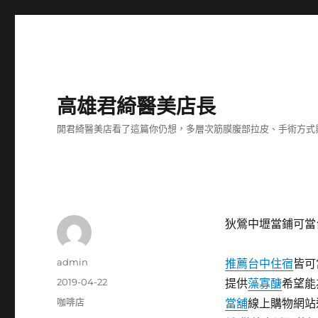
高雄君綺醫美店長
開君綺醫美店看了這篇你仍想，多層次筋膜腹部拉皮、手術方式
狄鶯中壢當鋪可當
作
admin
推薦台中住宿
皆可
者
發
2019-04-22
提供
藻寡醣
希望能
佈
分
咖啡店
當舖
線上購物網站
日
類