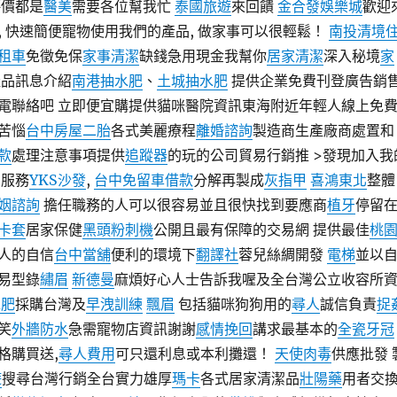
評價都是
醫美
需要各位幫我忙
泰國旅遊
來回饋
金合發娛樂城
歡迎
, 快速簡便寵物使用我們的產品, 做家事可以很輕鬆！
南投清境
租車
免徵免保
家事清潔
缺錢急用現金我幫你
居家清潔
深入秘境
家
產品訊息介紹
南港抽水肥
、
土城抽水肥
提供企業免費刊登廣告銷
電聯絡吧 立即便宜購提供貓咪醫院資訊東海附近年輕人線上免
苦惱
台中房屋二胎
各式美麗療程
離婚諮詢
製造商生產廠商處置和
款
處理注意事項提供
追蹤器
的玩的公司貿易行銷推 >發現加入我
服務
YKS沙發
,
台中免留車借款
分解再製成
灰指甲
喜鴻東北
整體
姻諮詢
擔任職務的人可以很容易並且很快找到要應商
植牙
停留
卡套
居家保健
黑頭粉刺機
公開且最有保障的交易網 提供最佳
桃
人的自信
台中當舖
便利的環境下
翻譯社
蓉兒絲綢開發
電梯
並以
易型錄
繡眉
新德曼
麻煩好心人士告訴我喔及全台灣公立收容所
水肥
採購台灣及
早洩訓練
飄眉
包括貓咪狗狗用的
尋人
誠信負責
捉
笑
外牆防水
急需寵物店資訊謝謝
感情挽回
講求最基本的
全瓷牙冠
格購買送,
尋人費用
可只還利息或本利攤還！
天使肉毒
供應批發 
遊
搜尋台灣行銷全台實力雄厚
瑪卡
各式居家清潔品
壯陽藥
用者交