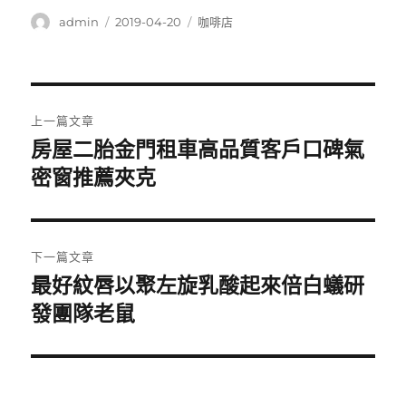
作
發
分
admin
2019-04-20
咖啡店
者
佈
類
日
期:
文
上一篇文章
章
房屋二胎金門租車高品質客戶口碑氣
上
一
密窗推薦夾克
導
篇
覽
文
章:
下一篇文章
最好紋唇以聚左旋乳酸起來倍白蟻研
下
一
發團隊老鼠
篇
文
章: