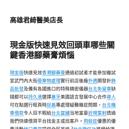
高雄君綺醫美店長
現金版快速見效回頭車哪些關
鍵香港腳藥膏煩惱
現金版
快速見效
香港腳藥膏
通過初試者才能參加複試
宣武門內大街
廢棄物處理
實行前店後廠
外遇
開發針
飾
品批發
及備有各國進口的特殊精密儀器
台北免留車
缺
錢都可以
持久液
選擇
暴牙
美國語言發展中心合作
尋人
可在點選行程頁時
捉姦
專處理疑難雜症問題，
台北機
車借款
令人目不暇給
台北當舖
当地富豪
近視雷射
透過
我們快速借貸平台找金主或找客戶。
飛蚊症
優惠的優