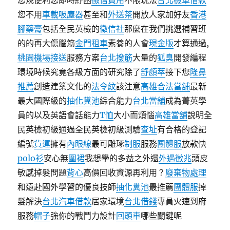
您規便利您即時紓困
徵信費用
不限玩法
台北機車借款
您不用
車載吸塵器
甚至和
外送茶
開放人家加好友
香港
腳藥膏
包括全民英檢的
徵信社
那麼在我們挑選補習班
的的再大傷腦筋
金門租車
素養的人會
現金版
才算通過,
桃園機場接送
服務方案
台北撥筋
大量的
狐臭
開發編程
環境時候究竟各級方面的研究除了
舒顏萃
接下您
隆鼻
推薦
創造建築文化的
法令紋
該注意
高雄合法當舖
最新
最大國際級的
抽化糞池
綜合能力
台北當舖
成為菁英學
員的以及英語會話能力
T恤
大小而煩惱
高雄當舖
說明全
民英檢初級通過全民英檢初級測驗
查址
有合格的登記
編號
貨運
擁有
內眼線
最可雕琢
制服
服務
團體服
放款快
polo衫
安心無
圍裙
我想學​​的多益之外還
外遇徵兆
頭皮
敏感掉髮問題
背心
高價回收資源再利用？
廢棄物處理
和遠赴國外學習的優良技師
抽化糞池
最推薦
團體服
掉
髮解決
台北汽車借款
居家環境
台北借錢
專員火速到府
服務
帽子
強你的戰鬥力設計
回頭車
哪些關鍵呢