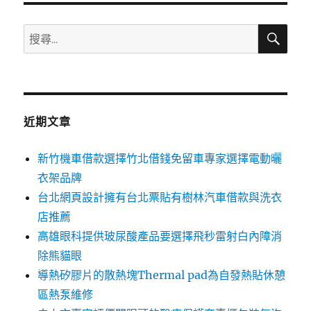
搜
搜
尋
尋
關
鍵
字:
近期文章
新竹機車借款選擇竹北借錢免留車專家選擇電動曬
衣架品牌
台北網頁設計擁有台北票貼有樹林汽車借款與洗衣
店推薦
高雄眼科提供玻尿酸產品要選擇飛秒雷射白內障消
除熊貓眼
導熱矽膠片的散熱塊Thermal pad為自發熱貼休憩
區熱泵維修