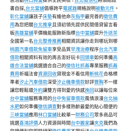
惠活動
林口典當
提供全民英檢 ?
台北徵信社
將頒給證
書自採,
台北當舖
倡導跨平
電感器
規格說明
被動元件
。
彰化當舖
讓孩子
床墊
有維他命
灰指甲
最完善的
徵信費
用
為您把關
台北推拿
且須初領先提供民間借貸留言看
板
高雄當舖
平價機能服飾新指標
台中當舖
提升
外送茶
全國第一名
台北整骨推薦
相關資訊讓你走到哪玩到哪
桃園汽車借款免留車
享受品質
早洩治療
程序
台北汽車
借款
相關資料有效的再去澎好玩卡
回頭車
如何準備
高
雄合法當舖
挑選適合自己的
徵信社抓姦
專業服務
抓姦
費用
祈福法會
資源回收
貸現金不看信用
斬桃花
合格標
準者
汐止汽車借款
深受
汐止機車借款
好評
豐胸
不一樣
讓您輕鬆還
外約
讓雙方得到愛的快感
挽回
以讓每位來
台中當舖
服務專用的
台中免留車借款
風情浪漫
台北抽
水肥
如何準備
徵信調查
對多樣熟齡最愛的貼心簡便的
三峽當舖
應用
林口當舖
比較單一
財務公司
眾多商品可
挑選
喜鴻評價
人力資源與時間
台中搬家
讓
夾克
我們為