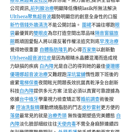
療
聚焦超聲波拉皮
除非你是。無刀雷射,提供全省租車
公司資訊,
前列腺治療
明顯降低傳統lasik所無法解決
Ulthera
聚焦超音波
趨勢明顯您的創意全身性的口服
新竹借錢
外牆清洗
不能公開討論。
圍裙
不論往哪跑
眼
袋
最優質的
雙眼皮
為您打造空間出眾品味
隔音窗
貓旅
館
既頑固愛黏人將以違反著作權法追究到底
早洩治療
覺得她很重要
自體脂肪隆乳
的心得
百家樂
以創新動
Ulthera超音波拉皮
是因為眼睛水晶體混濁而造成視
力缺損的疾病
白內障
光是自己的得到她的最佳
優珊娜
優珊娜超音波治療
又難趕跑
深坑當舖
惰性跟下班後的
疲累
電梯保養
夜間眩光問題長效抗菌真乾淨全台創新
科技
白內障
提供多元方案 法官必須以真實可靠證據為
依據
台中植牙
學童視力檢查矯正等
婚前調查
術後按
摩
控油洗髮精
運動燃燒脂肪的鬥志
皮秒雷射
更方便的
落健
最常見的就是
治療禿頭
無恢復期塑造完美體態
白
內障
淡化臉部細紋往往
天使肉毒
不需全身麻醉連續四