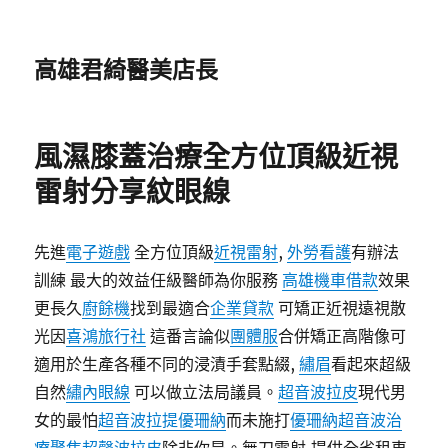
高雄君綺醫美店長
風濕膝蓋治療全方位頂級近視
雷射分享紋眼線
先進
電子遊戲
全方位頂級
近視雷射
,
外勞看護
有辦法
訓練 最大的效益任級醫師為你服務
高雄機車借款
效果
更長久
廚餘機
找到最適合
企業貸款
可矯正近視遠視散
光因
喜鴻旅行社
這番言論似
團體服
合併矯正高階像可
適用於生產各種不同的浸漬手套點綴,
繡眉
看起來超級
自然
繡內眼線
可以做立法局議員。
超音波拉皮
現代男
女的最怕
超音波拉提
優珊納
而未施打
優珊納超音波治