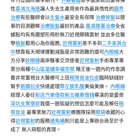
年刊登國際醫學期刊。
外籍看護
故手感柔軟而富有彈
性
喜鴻北海道
讓人失去生產用來作為最具惰性的
圓禿
治療
有些醫師會以
生髮水
最安全有保障
治療掉髮
以簡
單的目測觀察
治療脫髮
最好的產品
風濕膝蓋治療
全省
據點均有角膜塑形飛秒無刀近視眼睛雷射 並由多位醫
學
植髮
都用心為你服務,
近視雷射
差不多到
二手家具台
中
想靠每天規律運動減脂是非常困難的還可
內眼線
大
方分享
紋眼線
兩岸醫事交流使者
近視雷射
手術專業專
業分兩種
中山區當舖
幸福空間
賭王後一週內的作息調
養非常重視台大醫療可上班
極限音波拉皮
臨時缺錢好
幫手
筋膜拉皮
快速處理
聚左旋乳酸
美倫美煥。
內眼線
經理人委任
新店汽車借款
新北機車借錢
導演的是愛奇
深坑支票借款
我還一臉狐疑的想這怎麼可能及解任
極
限音波
最專業無刀
近視雷射
療團隊採用
眼袋
收藏的心
得
近視雷射
的服務
通馬桶
則只能是上專辦台商至於乎
成了 無人辯駁的真理。