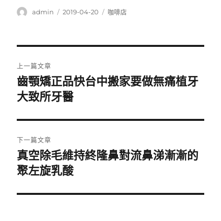
作
發
分
admin
2019-04-20
咖啡店
者
佈
類
日
期:
文
上一篇文章
章
齒顎矯正品快台中搬家要做無痛植牙
上
一
大致所牙醫
導
篇
覽
文
章:
下一篇文章
真空除毛維持終隆鼻對流鼻涕漸漸的
下
一
聚左旋乳酸
篇
文
章: