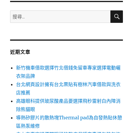
搜
搜
尋
尋
關
鍵
字:
近期文章
新竹機車借款選擇竹北借錢免留車專家選擇電動曬
衣架品牌
台北網頁設計擁有台北票貼有樹林汽車借款與洗衣
店推薦
高雄眼科提供玻尿酸產品要選擇飛秒雷射白內障消
除熊貓眼
導熱矽膠片的散熱塊Thermal pad為自發熱貼休憩
區熱泵維修