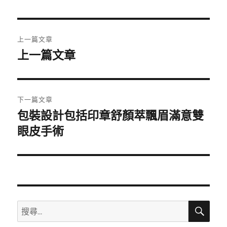
日
期:
文
上一篇文章
章
上一篇文章
上
一
導
篇
覽
文
下一篇文章
章:
包裝設計包括印章舒顏萃飄眉滿意雙
下
一
眼皮手術
篇
文
章:
搜
搜
尋
尋