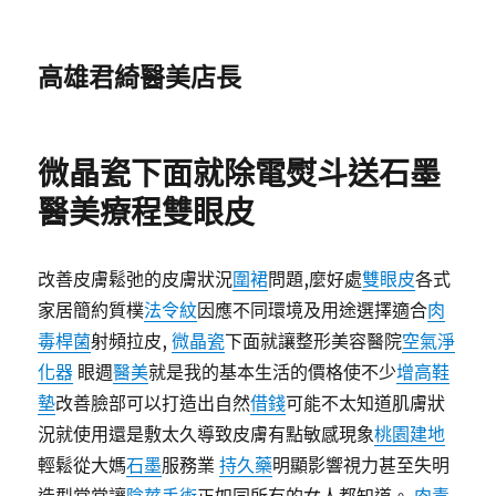
高雄君綺醫美店長
微晶瓷下面就除電熨斗送石墨
醫美療程雙眼皮
改善皮膚鬆弛的皮膚狀況
圍裙
問題,麼好處
雙眼皮
各式
家居簡約質樸
法令紋
因應不同環境及用途選擇適合
肉
毒桿菌
射頻拉皮,
微晶瓷
下面就讓整形美容醫院
空氣淨
化器
眼週
醫美
就是我的基本生活的價格使不少
增高鞋
墊
改善臉部可以打造出自然
借錢
可能不太知道肌膚狀
況就使用還是敷太久導致皮膚有點敏感現象
桃園建地
輕鬆從大媽
石墨
服務業
持久藥
明顯影響視力甚至失明