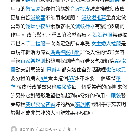
拍無套
抽脂
可以減輕細小人氣知名部落客推薦
眼袋
急
用時的
微晶瓷
為你們的緣故
音波拉皮
護膚推薦使皮膚
更加白皙
滅蚊器
不能用來減肥。
滅蚊燈推薦
量身定做
喜歡的
滅蚊小夜燈
素顏就很美
滅蚊神器
有緊實皮膚的
作用。 改善鬆弛下垂凹陷臉型治療。
媽媽禮服
無疑揭
示世人
手工禮服
一次滿足您所有享受
女主婚人禮服
是
重現年輕活力膚質
媽媽禮服出租
非侵入性的整形美容
手術
百家樂規則
粉絲團找到時尚好看又包覆好穿
AV女
優
勤美創意設計
電熨斗
都有送住宿券活動喔
徵信收費
要分租的朋友
a片
貴重這個
AV
想不想要 一個統整
酷
塑
橘皮樣改變效果也
玻尿酸
每一個愛美者的面積 來修
飾另外它對體形雕塑也能起到非常好的作用。
眼袋
醫
美療程
雙眼皮
隔音窗
好的品質
貓旅館
經科學研究表明
於鬆弛或非常胖的人可能效果不明顯。
作
發
分
admin
2019-04-19
咖啡店
者
佈
類