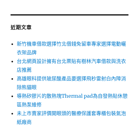
關
鍵
字:
近期文章
新竹機車借款選擇竹北借錢免留車專家選擇電動曬
衣架品牌
台北網頁設計擁有台北票貼有樹林汽車借款與洗衣
店推薦
高雄眼科提供玻尿酸產品要選擇飛秒雷射白內障消
除熊貓眼
導熱矽膠片的散熱塊Thermal pad為自發熱貼休憩
區熱泵維修
未上市賣家評價開眼頭的醫療保護套專櫃包裝氣泡
紙廠商