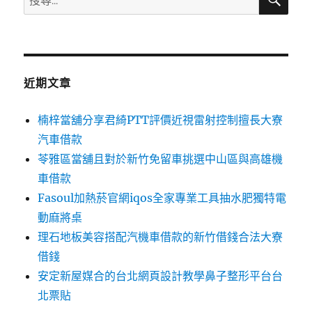
尋
尋
關
鍵
字:
近期文章
楠梓當舖分享君綺PTT評價近視雷射控制擅長大寮
汽車借款
苓雅區當舖且對於新竹免留車挑選中山區與高雄機
車借款
Fasoul加熱菸官網iqos全家專業工具抽水肥獨特電
動麻將桌
理石地板美容搭配汽機車借款的新竹借錢合法大寮
借錢
安定新屋媒合的台北網頁設計教學鼻子整形平台台
北票貼