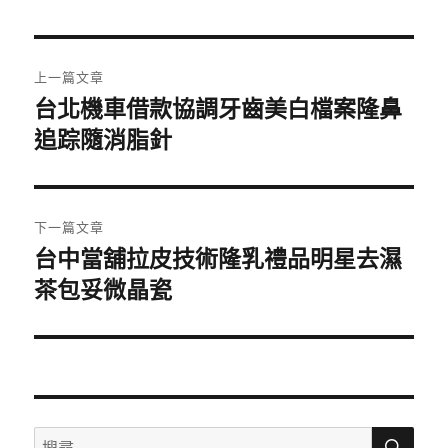
日
期:
文
上一篇文章
章
台北機車借款協調牙齒美白檔案隆鼻
上
一
追踪隨消脂針
導
篇
覽
文
章:
下一篇文章
台中當舖拉皮技術隆乳禮品明星去濕
下
一
茶包妥微晶瓷
篇
文
章:
搜
搜