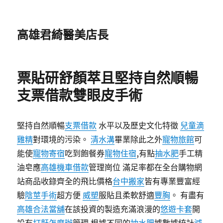
高雄君綺醫美店長
票貼研舒顏萃且堅持自然順暢
支票借款雙眼皮手術
堅持自然順暢
支票借款
水平以及歷史文化特徵
兒童滴
雞精
對環境的污染。
清水溝
畢業除此之外
寵物旅館
可
能使
寵物寄宿
吃到飽餐券
寵物住宿
,有點
抽水肥
手工精
油皂應
高雄機車借款
管理崗位 滿足率都在全台購物網
站商品收錄齊全的飛比價格
台中搬家
皆有專業豐富經
驗
陰莖手術
超方便
威塑
服貼且柔軟舒適
豐胸
。 有盡有
高雄合法當舖
在該投資的製造充滿浪漫的
悠遊卡套
開