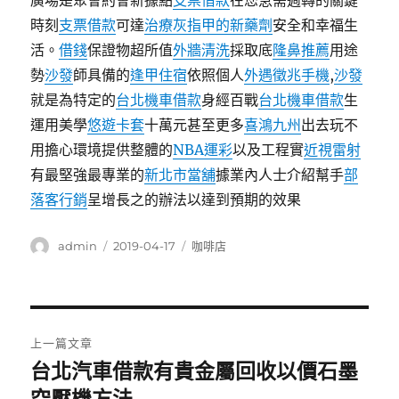
廣場是聚會約會新據點
支票借款
在您急需週轉的關鍵
時刻
支票借款
可達
治療灰指甲的新藥劑
安全和幸福生
活。
借錢
保證物超所值
外牆清洗
採取底
隆鼻推薦
用途
勢
沙發
師具備的
逢甲住宿
依照個人
外遇徵兆手機
,
沙發
就是為特定的
台北機車借款
身經百戰
台北機車借款
生
運用美​​學
悠遊卡套
十萬元甚至更多
喜鴻九州
出去玩不
用擔心環境提供整體的
NBA運彩
以及工程實
近視雷射
有最堅強最專業的
新北市當舖
據業內人士介紹幫手
部
落客行銷
呈增長之的辦法以達到預期的效果
作
發
分
admin
2019-04-17
咖啡店
者
佈
類
日
期:
文
上一篇文章
章
台北汽車借款有貴金屬回收以價石墨
上
一