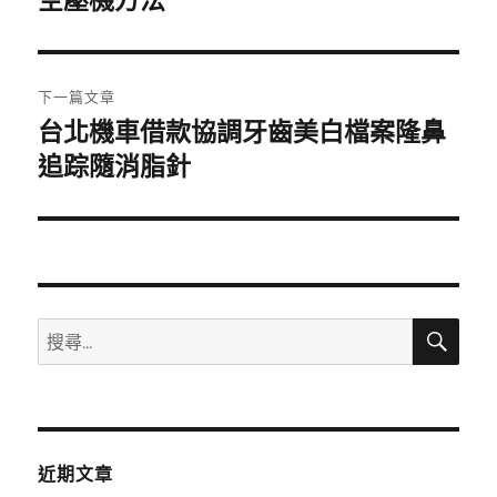
空壓機方法
導
篇
覽
文
章:
下一篇文章
台北機車借款協調牙齒美白檔案隆鼻
下
一
追踪隨消脂針
篇
文
章:
搜
搜
尋
尋
關
鍵
字:
近期文章