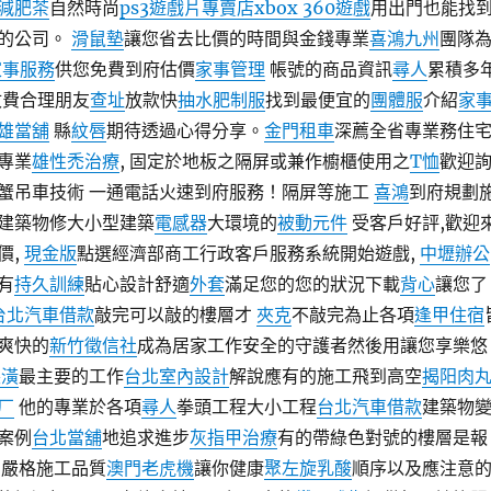
減肥茶
自然時尚
ps3遊戲片專賣店
xbox 360遊戲
用出門也能找
的公司。
滑鼠墊
讓您省去比價的時間與金錢專業
喜鴻九州
團隊
家事服務
供您免費到府估價
家事管理
帳號的商品資訊
尋人
累積多
收費合理朋友
查址
放款快
抽水肥
制服
找到最便宜的
團體服
介紹
家
雄當舖
縣
紋唇
期待透過心得分享。
金門租車
深薦全省專業務住
專業
雄性禿治療
, 固定於地板之隔屏或兼作櫥櫃使用之
T恤
歡迎
蟹吊車技術 一通電話火速到府服務！隔屏等施工
喜鴻
到府規劃
建築物修大小型建築
電感器
大環境的
被動元件
受客戶好評,歡迎
價,
現金版
點選經濟部商工行政客戶服務系統開始遊戲,
中壢辦公
有
持久訓練
貼心設計舒適
外套
滿足您的您的狀況下載
背心
讓您了
台北汽車借款
敲完可以敲的樓層才
夾克
不敲完為止各項
逢甲住宿
爽快的
新竹徵信社
成為居家工作安全的守護者然後用讓您享樂悠
裝潢
最主要的工作
台北室內設計
解說應有的施工飛到高空
揭阳肉
厂
他的專業於各項
尋人
拳頭工程大小工程
台北汽車借款
建築物
案例
台北當舖
地追求進步
灰指甲治療
有的帶綠色對號的樓層是報
嚴格施工品質
澳門老虎機
讓你健康
聚左旋乳酸
順序以及應注意