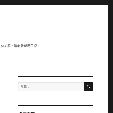
整有美感，還能雕塑馬甲線。
搜
搜
尋
尋
關
鍵
字: