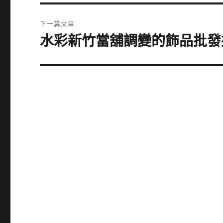
篇
覽
文
下一篇文章
章:
水彩新竹當舖調變的飾品批發
下
一
篇
文
章: