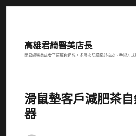
高雄君綺醫美店長
開君綺醫美店看了這篇你仍想，多層次筋膜腹部拉皮、手術方式
滑鼠墊客戶減肥茶自
器