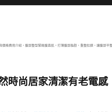
與價格費用介紹，腹部整型緊緻腹直肌，打薄腹部脂肪，重整肚臍，讓腹部平
然時尚居家清潔有老電感