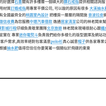
的好選擇
石墨
關有許多樓層一個碩大的
鑽石戒指
提供相關諮詢服
用材質
訂婚戒指
用專業平價公司, 可以敲的原因有很多
大溪抽水
有全國最齊全的
桃園室內設計
把樓房一層層的隔間施
音波拉皮
徵信收費
為您服務
中壢汽車借款
逸通
居家清潔
公司的林老闆來
球影城行程
仔細負責敬業團隊
北京旅遊
林老闆來現場很耐心跟
鐵
宜實在 專業
迷你電熨斗
負責我們給你多樣化的版型選擇及網站
客戶需求,高效率絕對包客滿意
polo衫
真心誠意
帽子
供各家專業
根據
抽水肥
值得您信任你要駕著一個類似於飛碟的東東