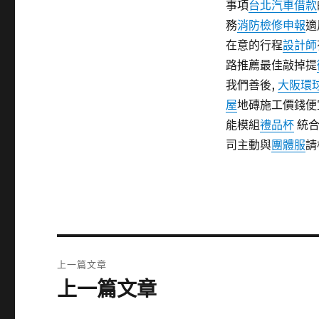
事項
台北汽車借款
務
消防檢修申報
適
在意的行程
設計師
路推薦最佳敲掉提
我們善後,
大阪環
屋
地磚施工價錢便
能模組
禮品杯
統合
司主動與
團體服
請
文
上一篇文章
章
上一篇文章
上
一
導