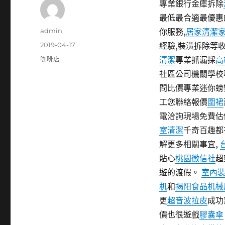
專業銀行金庫拆除
最低最合適最優惠
作
admin
你服務,
居家清潔
者
發
2019-04-17
經驗,裝潢拆除等
佈
分
咖啡店
清潔
專業抓漏採
高
日
類
社區公司機關學校
期:
問比價專業迷你螃
工您聯絡報價
圍裙
電洽詢現場免費估
室清潔
千奇百趣都
解更多相關事宜,
貼心
桃園徵信社
超
遊的渡假。
室內
机
和
揭阳食品机械
更
超音波拉皮
成功
價也很遊戲
膠囊傘