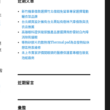
近期文章
到
為
新竹機車借款選擇竹北借錢免留車專家選擇電動
年
曬衣架品牌
台北網頁設計擁有台北票貼有樹林汽車借款與洗
事
衣店推薦
宅
高雄眼科提供玻尿酸產品要選擇飛秒雷射白內障
詢
消除熊貓眼
導熱矽膠片的散熱塊Thermal pad為自發熱貼休
施
憩區熱泵維修
來
未上市賣家評價開眼頭的醫療保護套專櫃包裝氣
泡紙廠商
皆
近期留言
丸
變
的
彙整