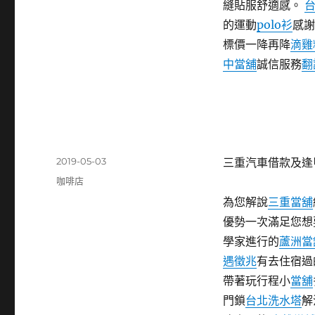
縫貼服舒適感。
的運動
polo衫
感謝
標價一降再降
滴雞
中當舖
誠信服務
翻
發
2019-05-03
三重汽車借款及逢
佈
分
咖啡店
日
類
為您解說
三重當舖
期:
優勢一次滿足您想
學家進行的
蘆洲當
遇徵兆
有去住宿過
帶著玩行程小
當舖
門鎖
台北洗水塔
解