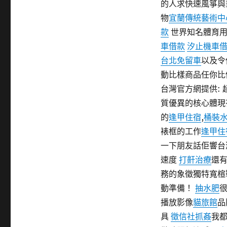
的人求快速風箏與
物
宜蘭傳統藝術中
款
世界知名體育用
車借款
汐止機車
台北免留車
以及令
動比樣商品任你比
台灣官方網提供: 
質優異的核心體現
的
逢甲住宿
,
桶裝
裱框的工作
逢甲住
一下朋友話佢響台
速度
打鼾治療
還
務的象徵獨特寬楦
動準備！
抽水肥
播放影像
貓旅館
品
具
徵信社抓姦
我