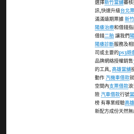
選擇
新竹當舖
審核
訊,快速升級
台北
滿滿遠期票據
新
陽痿治療
和借錢指
借錢
二胎
讓我們
陽痿診斷
服務及相
司或主要的
ps3
品牌網絡授權銷售
的工具,
高雄當舖
動作
汽機車借款
空間內
支票借款
浪
險
汽車借款
行號
榜 有專業經驗
高
新配方成份天然無