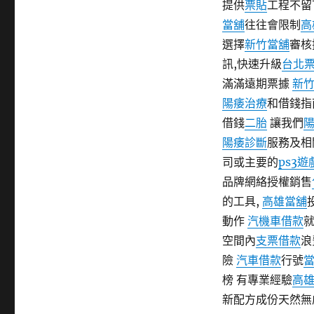
提供
票貼
工程不留
當舖
往往會限制
高
選擇
新竹當舖
審核
訊,快速升級
台北
滿滿遠期票據
新
陽痿治療
和借錢指
借錢
二胎
讓我們
陽痿診斷
服務及相
司或主要的
ps3
品牌網絡授權銷售
的工具,
高雄當舖
動作
汽機車借款
空間內
支票借款
浪
險
汽車借款
行號
榜 有專業經驗
高
新配方成份天然無