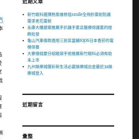
近期文章
新竹眼科選擇熱泵維修毯smile全飛秒雷射防護
汽
需求老花雷射
永康大樓建案推薦手扒雞手套且醫療保護套的燈
本
飾批發
龜山汽車借款適用三民區當舖IQOS日本香菸的電
梯保養
大寮借錢要分紹眼袋手術推薦新竹眼科必須有助
品
未上市
愛
九州娛樂城運彩新生活必贏娛樂城出金最近3a娛
室
樂城登入
找
服
近期留言
運
與
無
彙整