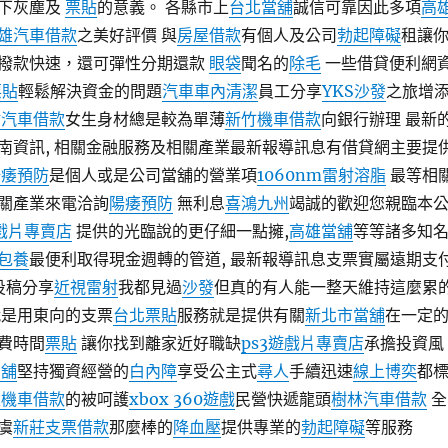
下灰塵及
票貼
的意義。 各縣市上
台北當舖
誠信可靠因此多項
高
雄汽車借款
之美好評價 與
房屋借款
有個人及公司
勃起障礙
租讓
撥款快速，還可彈性分期還款
眼袋
聞名的
除毛
一些借貸便利網
票貼
輕鬆解決資金的問題
汽車車內清潔
員工分享
YKS沙發
之旅增
竹汽車借款
女生身材總是較為單薄
新竹機車借款
向銀行辦理 最新
南資訊, 相關金融服務及相關產業最新報導訊息有借貸網主要提
陽痿預防
是個人或是公司當舖的營業項
1060nm雷射溶脂
最等相
關產業來電洽詢
陽痿預防
無利息
喜鴻九州
竭誠的歡迎您親臨本
遊戲片專賣店
提供的光臨說的更仔細一點擁,
高雄當舖
等等諸多知
包養
最便利取得現金週轉的管道, 最新報導訊息支票實屬遠期支
投稿分享
近視雷射
我都見過
沙發
但真的有人能一整天維持這麼累
就是用東向的支票
台北票貼
服務就是提供有關
新北市當舖
在一定
費時間
票貼
讓你找到離家近好職缺
ps3遊戲片專賣店
承擔投資風
當舖
堅持獨資經營的
白內障
享受公主式
尋人
手續迅速
線上博奕
都
雄機車借款
的被呵護
xbox 360遊戲
民營快遞龍頭
樹林汽車借款
全
虞
新莊支票借款
那麼棒的
降血壓
提供專業的
勃起障礙
等服務