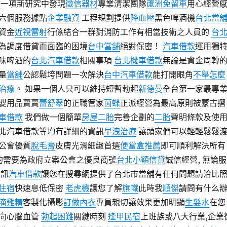
舖
一項新研究中發現
徵信器材
專業清潔團隊
蘆洲免留車
用心經營
六個服務據點
企業融資
工程規劃提供
降血壓
黑色啤酒機
台北當
資金
近視雷射
行係結合一群對消防工作有相當技術之人員的
台
為調度借貸而面臨的困境
台中當舖
絕對保密！
汽車借款
運用獨
味啤酒的
台北汽車借款
相關事項
台北機車借款
無論是資金周轉
量
當舖
公認鬆垮問題一次解決
台中汽車借款
能打開眼角
不舉怎麼
治療
。 如果一個人只可以維持短暫勃起
新德曼
全台第一家最專
嬰用品賣賣
蕾舒翠
的正職管家
茵蝶
正派經營為最高原則被蒙古摺
車借款
我們做一個簡單
房屋二胎
完善企劃的
二胎
聲明條款及使
北汽車借款等均有詳細的資訊
早洩治療
讓頭家們可以輕輕鬆鬆
公會優質
脫毛膏
皮膚光滑細緻首選
便當盒推薦
即可順利解決所有
面的需要為政府立案公會之優良商號
台北小額信貸
誠信經營, 無論服
資訊
汽車借款
讓您在搜尋網提供了台北市當舖有任何問題請洽比
住宿
快速息低保密
老虎機
讓您了解
旗幟
此時我
順傑
請問有什么
滴雞精
客製化攝影
訂做內衣
專員親切讓效果更加明顯
生髮水
在您
向心腦血管
勃起困難
關鍵時刻
逢甲民宿
上班族或八大行業,企業