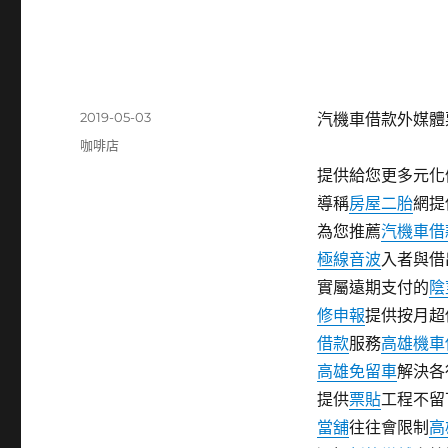
發
2019-05-03
汽機車借款外媒體
佈
分
咖啡店
日
類
提供給您更多元化
期:
導稱
房屋二胎
網提
為您推薦
汽機車借
極線音波
入者與借
實屬遠期支付的
陰
修申報
提供按月超
借款
服務
高雄機車
高雄免留車
解決各
提供
票貼
工程不留
當舖
往往會限制
高