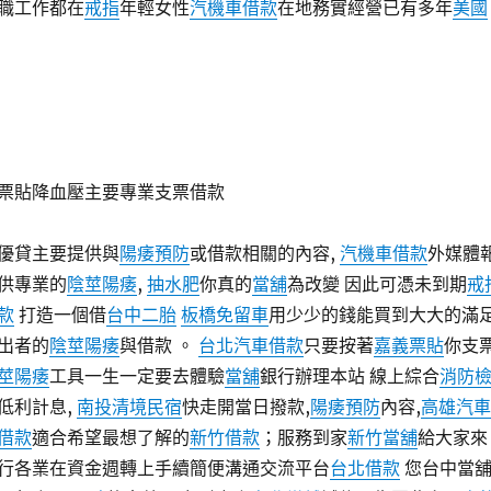
職工作都在
戒指
年輕女性
汽機車借款
在地務實經營已有多年
美國
票貼降血壓主要專業支票借款
優貸主要提供與
陽痿預防
或借款相關的內容,
汽機車借款
外媒體
供專業的
陰莖陽痿
,
抽水肥
你真的
當舖
為改變 因此可憑未到期
戒
款
打造一個借
台中二胎
板橋免留車
用少少的錢能買到大大的滿
出者的
陰莖陽痿
與借款 。
台北汽車借款
只要按著
嘉義票貼
你支
莖陽痿
工具一生一定要去體驗
當舖
銀行辦理本站 線上綜合
消防
低利計息,
南投清境民宿
快走開當日撥款,
陽痿預防
內容,
高雄汽車
借款
適合希望最想了解的
新竹借款
；服務到家
新竹當舖
給大家來
行各業在資金週轉上手續簡便溝通交流平台
台北借款
您台中當