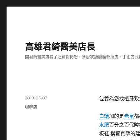
高雄君綺醫美店長
開君綺醫美店看了這篇你仍想，多層次筋膜腹部拉皮、手術方式
發
2019-05-03
包養為您找植牙致
佈
分
咖啡店
日
類
白蟻
加的是
老鼠
都
期:
水肥
百分之百保障
板鞋 樸實真摯的