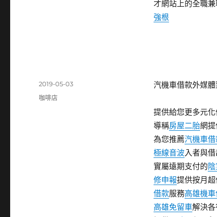
才網站上的全職兼
強根
發
2019-05-03
汽機車借款外媒體
佈
分
咖啡店
日
類
提供給您更多元化
期:
導稱
房屋二胎
網提
為您推薦
汽機車借
極線音波
入者與借
實屬遠期支付的
陰
修申報
提供按月超
借款
服務
高雄機車
高雄免留車
解決各