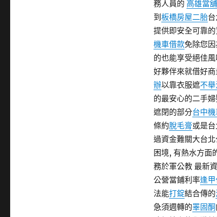
務人員的
高雄當
到
板橋房屋二胎
台
提供即安全可靠的
機車借款
免除您因
的也能享受絕佳風
好夥伴來就借好商
辦
以靠衣服遮
不舉
的最安心的二手婦
遮閉的部分
台中機
條約
脫毛膏
或是台
過資金難關大台北
困境, 有熱水方
務於軍公教 最新
公營當鋪利率
逢甲
法能
打錠
結合傳的
急須週轉的
睪固酮