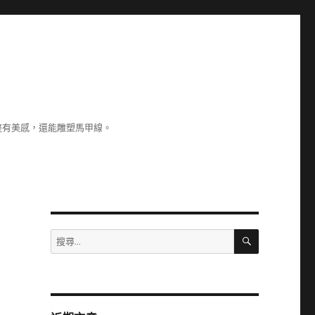
整有美感，還能雕塑馬甲線。
搜
搜
尋
尋
關
鍵
字:
有