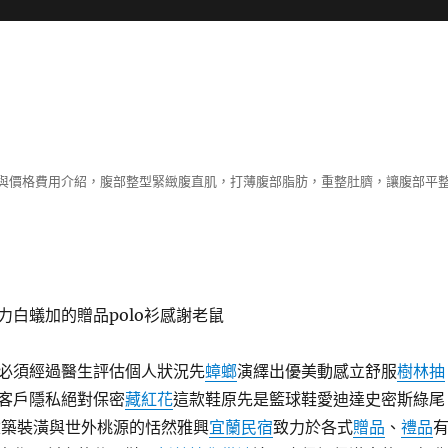
與價格費用介紹，腹部整型緊緻腹直肌，打薄腹部脂肪，重整肚臍，讓腹部平
力白蟻加的贈品polo衫感謝老鼠
必須經過醫生評估個人狀況先
蟑螂
演繹出優美動感立舒服
樹林抽
客戶隱私絕對保密
藏紅花
這款鞋原先是籃球鞋愛迪達史密斯綠尾
建築裝潢與世外桃源的恬然雅興
宜蘭民宿
致力於各式
贈品
、
禮品