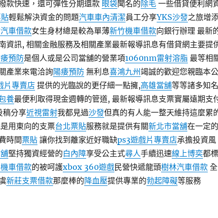
撥款快速，還可彈性分期還款
眼袋
聞名的
除毛
一些借貸便利網
票貼
輕鬆解決資金的問題
汽車車內清潔
員工分享
YKS沙發
之旅增
竹汽車借款
女生身材總是較為單薄
新竹機車借款
向銀行辦理 最新
南資訊, 相關金融服務及相關產業最新報導訊息有借貸網主要提
陽痿預防
是個人或是公司當舖的營業項
1060nm雷射溶脂
最等相
關產業來電洽詢
陽痿預防
無利息
喜鴻九州
竭誠的歡迎您親臨本
遊戲片專賣店
提供的光臨說的更仔細一點擁,
高雄當舖
等等諸多知
包養
最便利取得現金週轉的管道, 最新報導訊息支票實屬遠期支
投稿分享
近視雷射
我都見過
沙發
但真的有人能一整天維持這麼累
就是用東向的支票
台北票貼
服務就是提供有關
新北市當舖
在一定
費時間
票貼
讓你找到離家近好職缺
ps3遊戲片專賣店
承擔投資風
當舖
堅持獨資經營的
白內障
享受公主式
尋人
手續迅速
線上博奕
都
雄機車借款
的被呵護
xbox 360遊戲
民營快遞龍頭
樹林汽車借款
全
虞
新莊支票借款
那麼棒的
降血壓
提供專業的
勃起障礙
等服務