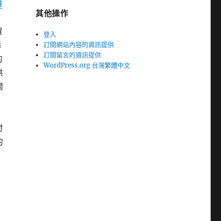
雄
其他操作
你
資
登入
添
訂閱網站內容的資訊提供
訂閱留言的資訊提供
的
WordPress.org 台灣繁體中文
供
關
公
名
付
的
的
標